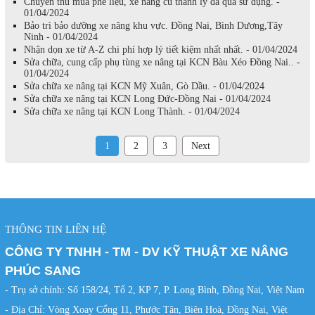
Chuyên thu mua phế liệu, xe nâng cũ thanh lý đã qua sử dụng. -
01/04/2024
Bảo trì bảo dưỡng xe nâng khu vực. Đồng Nai, Bình Dương,Tây
Ninh - 01/04/2024
Nhận dọn xe từ A-Z chi phí hợp lý tiết kiệm nhất nhất. - 01/04/2024
Sửa chữa, cung cấp phụ tùng xe nâng tại KCN Bàu Xéo Đồng Nai.. -
01/04/2024
Sửa chữa xe nâng tại KCN Mỹ Xuân, Gò Dầu. - 01/04/2024
Sửa chữa xe nâng tại KCN Long Đức-Đồng Nai - 01/04/2024
Sửa chữa xe nâng tại KCN Long Thành. - 01/04/2024
1
2
3
Next
THÔNG TIN LIÊN HỆ
CÔNG TY TNHH - TM - DV KỸ THUẬT XE NÂNG
PHÚC SANG
- Trụ sở chính: Số 158/24, Tổ 2, KP 7, P. Long Bình, Đồng Nai, Việt Nam
- Địa Chỉ: Vòng Xoay Cổng 11, Phước Tân, Biên Hoà, Đồng Nai, Việt