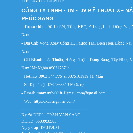
THÔNG TIN LIÊN HỆ
CÔNG TY TNHH - TM - DV KỸ THUẬT XE N
PHÚC SANG
- Trụ sở chính: Số 158/24, Tổ 2, KP 7, P. Long Bình, Đồng Nai, 
Nam
- Địa Chỉ: Vòng Xoay Cổng 11, Phước Tân, Biên Hoà, Đồng Nai,
Nam
- Chi Nhánh: Lộc Thuận, Hưng Thuận, Trảng Bàng, Tây Ninh, Vi
Nam/ Mr.Nghĩa 0962173714.
- Hotline: 0963.344.775 & 0375161939 Mr.Mẩn
- Số Kỹ Thuật: 0704863519 Mr.Sang
- Email: tranmanforklift@gmail.com@gmail.com
- Web:
https://xenangmms.com/
----------------------------------------------
Người ĐDPL: TRẦN VĂN SANG
DKKD: 3603958503
Ngày Cấp: 19/04/2024