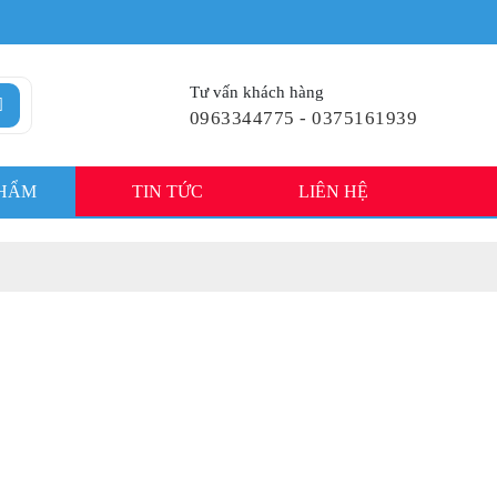
Tư vấn khách hàng
0963344775 - 0375161939
PHẨM
TIN TỨC
LIÊN HỆ