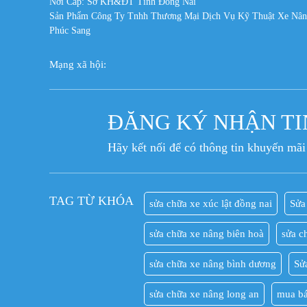
Nơi Cấp: Sở KH&ĐT Tỉnh Đồng Nai
Sản Phẩm Công Ty Tnhh Thương Mại Dịch Vụ Kỹ Thuật Xe Nâ
Phúc Sang
Mạng xã hội:
ĐĂNG KÝ NHẬN TI
Hãy kết nối để có thông tin khuyến mãi
TAG TỪ KHÓA
sửa chữa xe xúc lật đồng nai
Sửa
sửa chữa xe nâng biên hoà
sửa c
sửa chữa xe nâng bình dương
Sử
sửa chữa xe nâng long an
mua bá