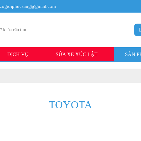
cogioiphucsang@gmail.com
DỊCH VỤ
SỬA XE XÚC LẬT
SẢN 
TOYOTA