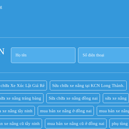
ng
N
 chữa Xe Xúc Lật Giá Rẻ
Sửa chữa xe nâng tại KCN Long Thành.
hữa xe nâng trảng bàng
Sửa chữa xe nâng đồng nai
sửa xe nâng
a xe nâng tây ninh
mua bán xe nâng ở đồng nai
mua bán xe nâng
n xe nâng cũ tây ninh
mua bán xe nâng cũ ở đồng nai
phụ tùng