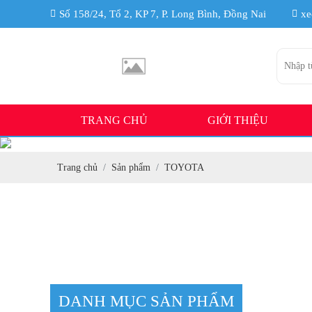
Số 158/24, Tổ 2, KP 7, P. Long Bình, Đồng Nai
xe
TRANG CHỦ
GIỚI THIỆU
Trang chủ
Sản phẩm
TOYOTA
DANH MỤC SẢN PHẨM