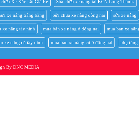
 chữa Xe Xúc Lật Giá Rẻ
Sửa chữa xe nâng tại KCN Long Thành.
hữa xe nâng trảng bàng
Sửa chữa xe nâng đồng nai
sửa xe nâng
a xe nâng tây ninh
mua bán xe nâng ở đồng nai
mua bán xe nâng
n xe nâng cũ tây ninh
mua bán xe nâng cũ ở đồng nai
phụ tùng
sign By DNC MEDIA.