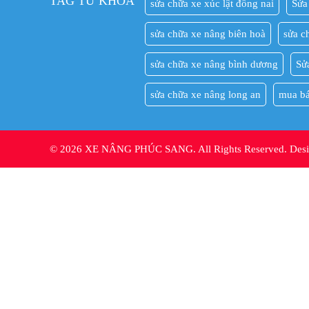
TAG TỪ KHÓA
sửa chữa xe xúc lật đồng nai
Sửa
sửa chữa xe nâng biên hoà
sửa c
sửa chữa xe nâng bình dương
Sử
sửa chữa xe nâng long an
mua bá
© 2026 XE NÂNG PHÚC SANG. All Rights Reserved. De