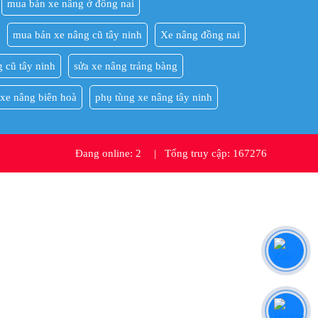
mua bán xe nâng ở đồng nai
mua bán xe nâng cũ tây ninh
Xe nâng đồng nai
 cũ tây ninh
sửa xe nâng trảng bàng
 xe nâng biên hoà
phụ tùng xe nâng tây ninh
Đang online: 2
|
Tổng truy cập: 167276