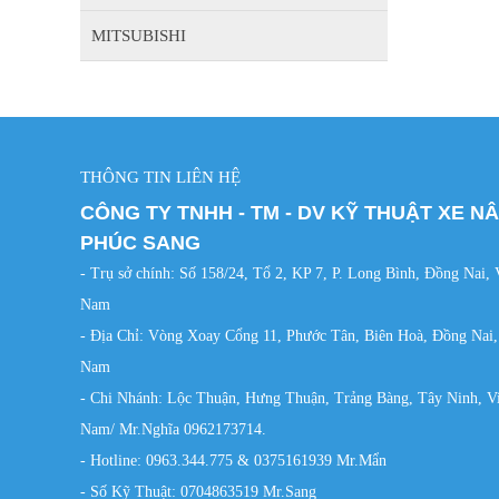
MITSUBISHI
THÔNG TIN LIÊN HỆ
CÔNG TY TNHH - TM - DV KỸ THUẬT XE N
PHÚC SANG
- Trụ sở chính: Số 158/24, Tổ 2, KP 7, P. Long Bình, Đồng Nai, 
Nam
- Địa Chỉ: Vòng Xoay Cổng 11, Phước Tân, Biên Hoà, Đồng Nai,
Nam
- Chi Nhánh: Lộc Thuận, Hưng Thuận, Trảng Bàng, Tây Ninh, Vi
Nam/ Mr.Nghĩa 0962173714.
- Hotline: 0963.344.775 & 0375161939 Mr.Mẩn
- Số Kỹ Thuật: 0704863519 Mr.Sang