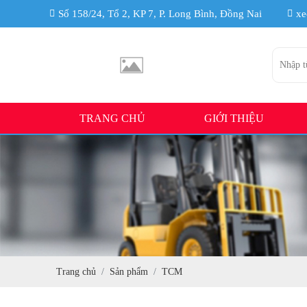
Số 158/24, Tổ 2, KP 7, P. Long Bình, Đồng Nai
xe
TRANG CHỦ
GIỚI THIỆU
Trang chủ
Sản phẩm
TCM