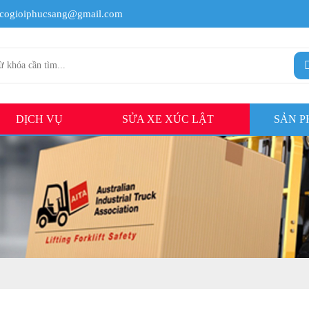
cogioiphucsang@gmail.com
DỊCH VỤ
SỬA XE XÚC LẬT
SẢN 